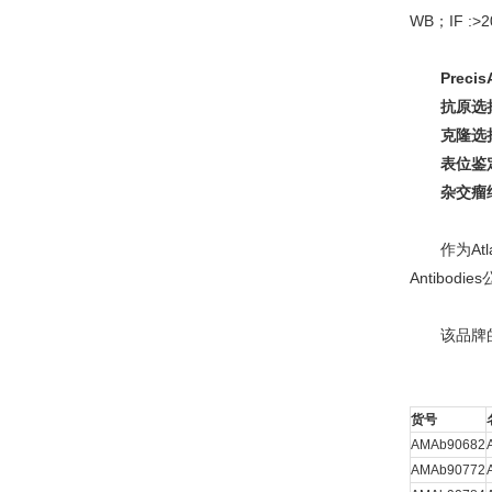
WB；IF :>2
Prec
抗原选
克隆选
表位鉴
杂交瘤
作为At
Antibodi
该品牌
货号
AMAb90682
AMAb90772