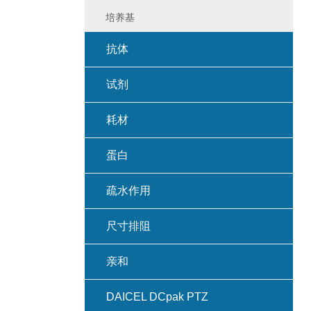
培养基
抗体
试剂
耗材
蛋白
疏水作用
尺寸排阻
亲和
DAICEL DCpak PTZ