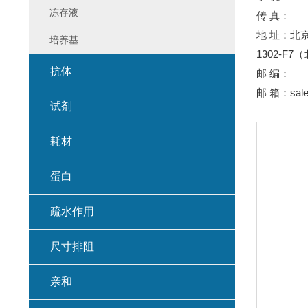
冻存液
传 真：
地 址：北
培养基
1302-
抗体
邮 编：
邮 箱：sales
试剂
耗材
蛋白
疏水作用
尺寸排阻
亲和