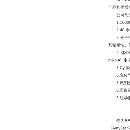
产品和优质
公司现
1.1
2.4
3.分
其稳定性、
4. 
mRNA订制
5.C
6.免
7.试剂
8.蛋白
9.组
作为
AP
（AmyJet Sc