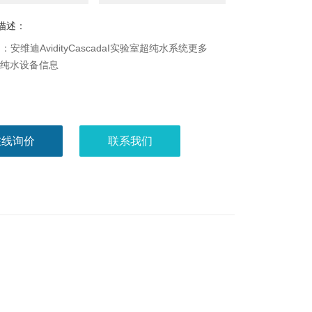
描述：
安维迪AvidityCascadaI实验室超纯水系统更多
ty超纯水设备信息
在线询价
联系我们