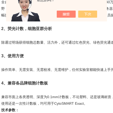
助您的吗？
全自动对焦，3s完成细胞计数；采用高倍率、高对比度光学组件，640
野，可实现同一样本8个区域拍照取均值；使用电脑链接国内云端服务
幅提高了实验的准确性和可重复性，并有效降低了人工计数时不同人员
2、荧光计数，细胞亚群分析
除通过明场获得细胞总数量、活力外，还可通过红色荧光、绿色荧光通
3、使用方便
操作简单、无需安装、无需校准、无需维护，任何实验室都能快速上手
4、兼容各品牌细胞计数板
兼容市面上各类透明、深度为0.1mm计数板，不论塑料、还是玻璃材
使用还是一次性计数板，均可用于CytoSMART Exact。
技术参数：