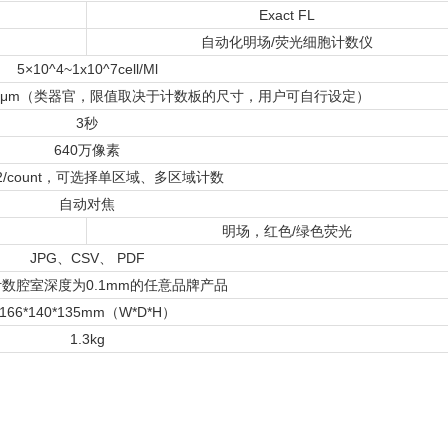
Exact FL
自动化明场/荧光细胞计数仪
5×10^4~1x10^7cell/Ml
0/200μm（类器官，限值取决于计数板的尺寸，用户可自行设定）
3秒
640万像素
m2/count，可选择单区域、多区域计数
自动对焦
明场，红色/绿色荧光
JPG、CSV、 PDF
数腔室深度为0.1mm的任意品牌产品
166*140*135mm（W*D*H）
1.3kg