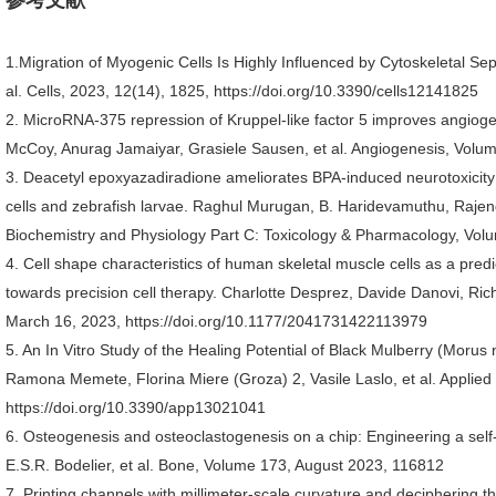
参考文献
1.Migration of Myogenic Cells Is Highly Influenced by Cytoskeletal Sep
al. Cells, 2023, 12(14), 1825, https://doi.org/10.3390/cells12141825
2. MicroRNA-375 repression of Kruppel-like factor 5 improves angiogene
McCoy, Anurag Jamaiyar, Grasiele Sausen, et al. Angiogenesis, Vol
3. Deacetyl epoxyazadiradione ameliorates BPA-induced neurotoxicit
cells and zebrafish larvae. Raghul Murugan, B. Haridevamuthu, Raje
Biochemistry and Physiology Part C: Toxicology & Pharmacology, Vo
4. Cell shape characteristics of human skeletal muscle cells as a pr
towards precision cell therapy. Charlotte Desprez, Davide Danovi, Rich
March 16, 2023, https://doi.org/10.1177/2041731422113979
5. An In Vitro Study of the Healing Potential of Black Mulberry (Morus 
Ramona Memete, Florina Miere (Groza) 2, Vasile Laslo, et al. Applied
https://doi.org/10.3390/app13021041
6. Osteogenesis and osteoclastogenesis on a chip: Engineering a self
E.S.R. Bodelier, et al. Bone, Volume 173, August 2023, 116812
7. Printing channels with millimeter-scale curvature and deciphering the