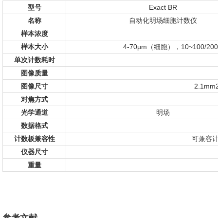
型号
Exact BR
名称
自动化明场细胞计数仪
样本浓度
样本大小
4-70μm（细胞），10~10
单次计数耗时
图像质量
图像尺寸
2.1m
对焦方式
光学通道
明场
数据格式
计数板兼容性
可兼容计
仪器尺寸
重量