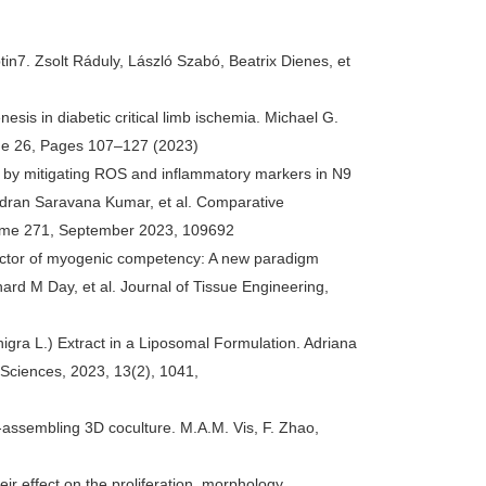
tin7. Zsolt Ráduly, László Szabó, Beatrix Dienes, et
sis in diabetic critical limb ischemia. Michael G.
ume 26, Pages 107–127 (2023)
y by mitigating ROS and inflammatory markers in N9
ndran Saravana Kumar, et al. Comparative
lume 271, September 2023, 109692
edictor of myogenic competency: A new paradigm
ard M Day, et al. Journal of Tissue Engineering,
nigra L.) Extract in a Liposomal Formulation. Adriana
 Sciences, 2023, 13(2), 1041,
-assembling 3D coculture. M.A.M. Vis, F. Zhao,
ir effect on the proliferation, morphology,