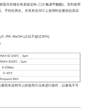
性柱，硅胶表面共价键合有直链淀粉-三(3-氨基甲酸酯)。溶剂使用
、手性柱再生。并具有在SFC上使用时必要的抗高压
O, IPA, MeOH (占比不超过30%)
2
PAK® ID-3/SFC：3μm
PAK® ID/SFC：5μm
8-20Mpa
0~40℃
-Propanol 99%
严格遵照本说明书上的使用方法来进行操作，以避免不可