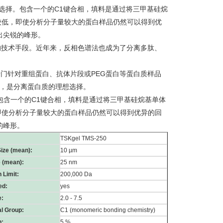
质的理想选择。包含一个的C1键合相，填料是通过将三甲基硅烷
性较低，即使分析分子量较大的蛋白样品仍然可以得到优
示出尖锐的峰形。
物的技术手段。近年来，反相色谱法也成为了分离多肽、
柱。它是专门针对重组蛋白、抗体片段或PEG蛋白等蛋白质样品
0 nm，是分离蛋白质的理想选择。
选择。包含一个的C1键合相，填料是通过将三甲基硅烷基单体
，即使分析分子量较大的蛋白样品仍然可以得到优异的回
的峰形。
TSKgel TMS-250
Size (mean):
10 µm
e (mean):
25 nm
 Limit:
200,000 Da
ed:
yes
e:
2.0 - 7.5
al Group:
C1 (monomeric bonding chemistry)
n:
5 %