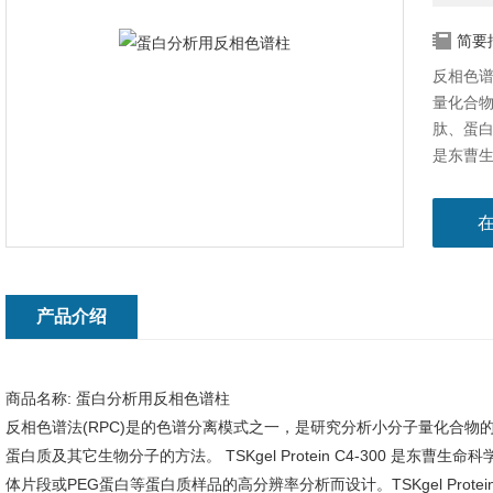
简要
反相色谱
量化合
肽、蛋白质
是东曹
白、抗体
计。TSK
蛋白质的理
子量较大
过将三甲
而成。
产品介绍
品仍然可
酶(15
商品名称:
蛋白分析用反相色谱柱
反相色谱法(RPC)是的色谱分离模式之一，是研究分析小分子量化合
蛋白质及其它生物分子的方法。 TSKgel Protein C4-300 是
体片段或PEG蛋白等蛋白质样品的高分辨率分析而设计。TSKgel Protei