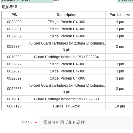
规格型号：
P/N
Description
Particle size
0022830
TSKgel Protein C4-300
3 µm
0022831
TSKgel Protein C4-300
3 µm
0022832
TSKgel Protein C4-300
3 µm
TSKgel Guard cartridges for 2.0mm ID columns,
0022834
3 µm
3 pk
0019308
Guard Cartridge holder for P/N 0022834
0022827
TSKgel Protein C4-300
3 µm
0022828
TSKgel Protein C4-300
3 µm
0022829
TSKgel Protein C4-300
3 µm
TSKgel Guard cartridges for 4.6mm ID columns,
0022833
3 µm
3 pk
0019018
Guard Cartridge holder for P/N 0022833
0007190
TSKgel TMS-250
10 µm
产品：