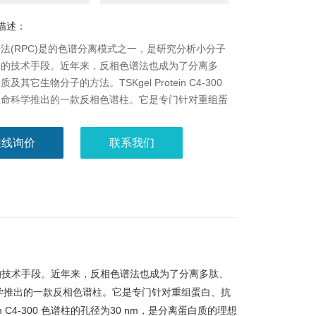
描述：
法(RPC)是的色谱分离模式之一，是研究分析小分子
物的技术手段。近年来，反相色谱法也成为了分离多
及其它生物分子的方法。TSKgel Protein C4-300
生命科学推出的一款反相色谱柱。它是专门针对重组蛋
片段或PEG蛋白等蛋白质样品的高分辨率分析而设
gel Protein C4-300 色谱柱的孔径为30 nm，是分离
在线询价
联系我们
想选择。TSKgel TMS-250 色谱柱是RPC法分析分
蛋白质的理想选择。包含一个的C1键合相，填料是通
基硅烷基单体结合到孔径为25 nm的球形硅胶上制备
由于配体的疏水性较低，即使分析分子量较大的蛋白样
以得到优异的回收率。相对于大孔径的C18柱，醛缩
8kDa)等蛋白质可显示出尖锐的峰形。
物的技术手段。近年来，反相色谱法也成为了分离多肽、
东曹生命科学推出的一款反相色谱柱。它是专门针对重组蛋白、抗
n C4-300 色谱柱的孔径为30 nm，是分离蛋白质的理想