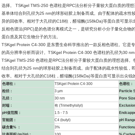
选择。 TSKgel TMS-250 色谱柱是RPC法分析分子量较大蛋白
基单体结合到孔径为25 nm的球形硅胶上制备而成。由于配体的疏水
异的回收率。相对于大孔径的C18柱，醛缩酶(158kDa)等蛋白质可显
反相色谱法(RPC)是的色谱分离模式之一，是研究分析小分子量化合
蛋白质及其它生物分子的方法。
TSKgel Protein C4-300 是东曹生命科学推出的一款反相色谱
的高分辨率分析而设计。TSKgel Protein C4-300 色谱柱的孔径为3
TSKgel TMS-250 色谱柱是RPC法分析分子量较大蛋白质的理想
结合到孔径为25 nm的球形硅胶上制备而成。由于配体的疏水性较低
收率。相对于大孔径的C18柱，醛缩酶(158kDa)等蛋白质可显示出尖锐
色谱柱：
TSKgel Protein C4-300
色谱柱：
粒径：
3 µm
Particle 
孔径：
30 nm
Pore Siz
封端：
有 (Trimethylsilyl)
Exclusion
pH值范围：
1.5 - 7.5
Endcapp
官能团：
C4 (butyl)
pH Rang
碳含量% ：
3%
Function
比表面积 (m2/g)：
100
% Carbo