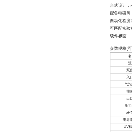
台式设计，
配备电磁阀
自动化程度
可匹配实验
软件界面
参数规格(
名
流
泵
入
气泡
柱
出
压力
pH
电导
UV