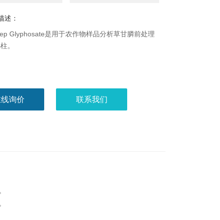
描述：
Sep Glyphosate是用于农作物样品分析草甘膦前处理
小柱。
在线询价
联系我们
。
。