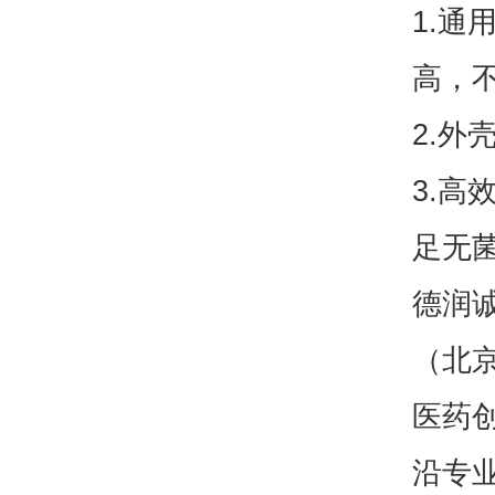
1.通
高，
2.外
3.高
足无菌
德润
（北
医药
沿专