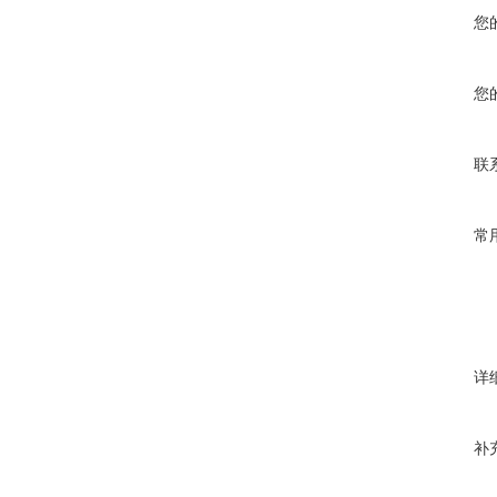
您
您
联
常
详
补