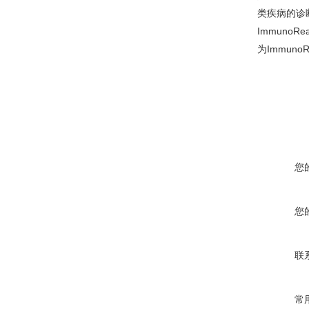
类疾病的诊断
Immuno
为Immun
您
您
联
常