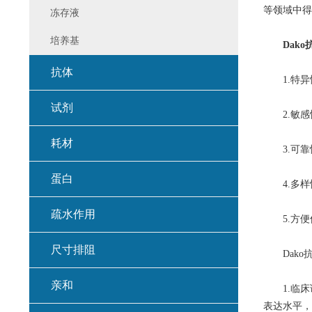
等领域中得
冻存液
培养基
Dako
抗体
1.特异性
试剂
2.敏感性
耗材
3.可靠性
蛋白
4.多样性
疏水作用
5.方便使
尺寸排阻
Dako抗
亲和
1.临床
表达水平，