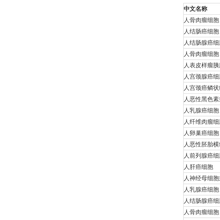
中文名称
人骨肉瘤细胞
人结肠癌细胞
人结肠腺癌细
人骨肉瘤细胞
人表皮样瘤胰
人宫颈腺癌细
人宫颈癌鳞状
人恶性黑色素
人乳腺癌细胞
人纤维肉瘤细
人卵巢癌细胞
人恶性胚胎横
人前列腺癌细
人肝癌细胞
人神经母细胞
人乳腺癌细胞
人结肠腺癌细
人骨肉瘤细胞