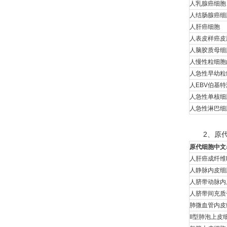
人乳腺癌细胞
人结肠腺癌细
人肝癌细胞
人表皮样癌皮
人脑胶质母细
人慢性粒细胞
人急性早幼粒
人EBV伯基
人急性单核细
人急性淋巴细
2、原
原代细胞中文
人肝癌成纤维Liv
人静脉内皮细胞
人脐带动脉内皮
人脐带间充质
肺微血管内皮
II型肺泡上皮