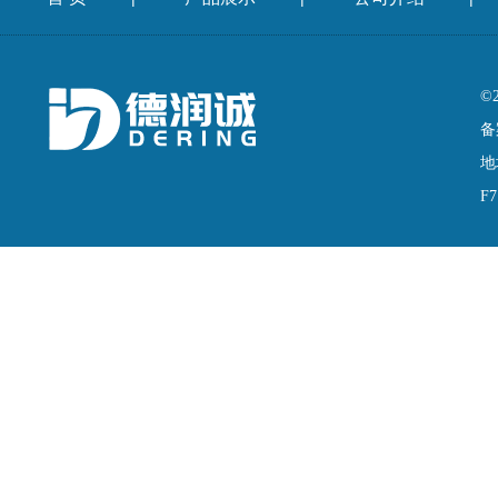
©
备
地
F