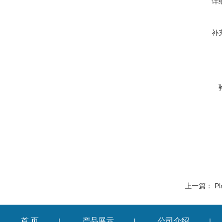
详
补
上一篇：
Pl
首 页
产品展示
公司介绍
|
|
|