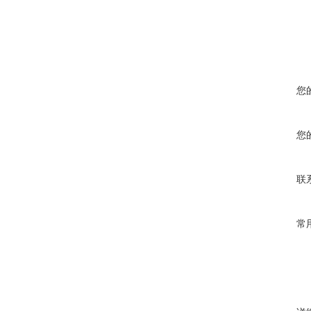
您
您
联
常