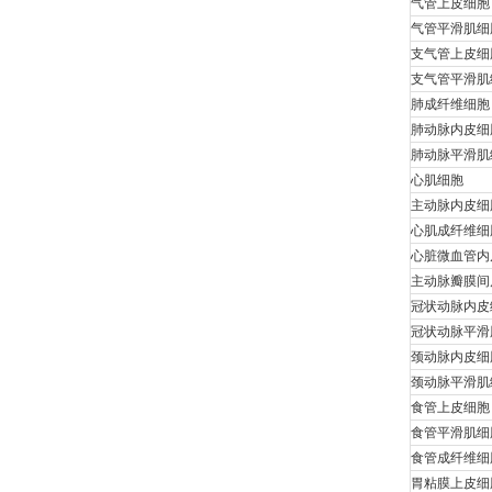
气管上皮细胞
气管平滑肌细
支气管上皮细
支气管平滑肌
肺成纤维细胞
肺动脉内皮细
肺动脉平滑肌
心肌细胞
主动脉内皮细
心肌成纤维细
心脏微血管内
主动脉瓣膜间
冠状动脉内皮
冠状动脉平滑
颈动脉内皮细
颈动脉平滑肌
食管上皮细胞
食管平滑肌细
食管成纤维细
胃粘膜上皮细