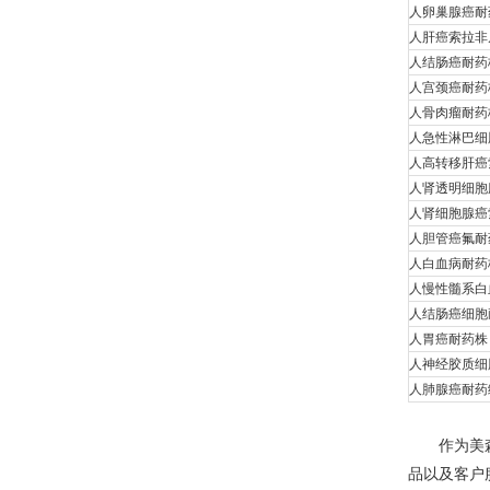
人卵巢腺癌耐
人肝癌索拉非
人结肠癌耐药
人宫颈癌耐药
人骨肉瘤耐药
人急性淋巴细
人高转移肝癌
人肾透明细胞
人肾细胞腺癌
人胆管癌氟耐
人白血病耐药
人慢性髓系白
人结肠癌细胞
人胃癌耐药株
人神经胶质细
人肺腺癌耐药
作为美
品以及客户