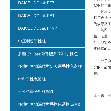
DAICEL DCpak PTZ
提取操作更
其三，高
DAICEL DCpak PBT
标符合行业
为病原微生
DAICEL DCpak P4VP
其四，多
格，涵盖96
中压制备手性柱
配大型实验
实验室的差
多糖衍生物耐溶剂型SFC用手性色谱柱(键合型手性色谱柱)
分子诊断实
多糖衍生物涂敷型SFC用手性色谱柱
异的产品性
撑。
特种手性色谱柱
手性色谱分析柱配件
上一篇：
挪
多糖衍生物涂敷型手性色谱柱(反相)