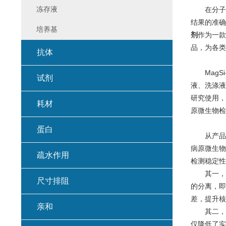
冻存液
在分子诊断
结果的准确
培养基
剂
作为一款
品，为各类
抗体
MagSi
试剂
液、洗涤液
研究使用，
耗材
原微生物检
蛋白
从产品归类
病原微生物
疏水作用
检测稳定性
其一，强
尺寸排阻
的分离，即
差，提升核
亲和
其二，室温
仅降低了实