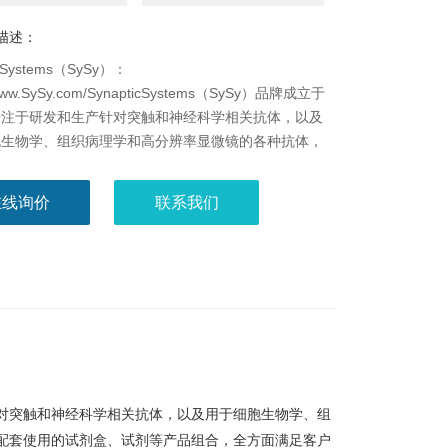
描述：
icSystems（SySy）：
//www.SySy.com/SynapticSystems（SySy）品牌成立于
专注于研发和生产针对突触和神经科学相关抗体，以及
胞生物学、组织病理学和高分辨率显微镜的各种抗体，
，还推出与SySy抗体配套使用的试剂盒、试剂等产品
全方面满足客户的各种需求
在线询价
联系我们
和生产针对突触和神经科学相关抗体，以及用于细胞生物学、组
体配套使用的试剂盒、试剂等产品组合，全方面满足客户