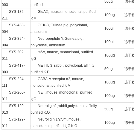
50ug
冻干
003
purified
SYS-182-
GluA2, mouse, monoclonal, purified
100ug
冻干
211
IgM
SYS-438-
CCK-8, Guinea pig, polyclonal,
100ul
冻干
004
antiserum
SYS-394-
Neuropeptide Y, Guinea pig,
100ul
冻干
004
polyclonal, antiserum
SYS-202-
m6A, mouse, monoclonal, purified
100ug
冻干
011
IgG
SYS-417-
METTL 3, rabbit, polyclonal, affinity
50ug
冻干
003
purified K.D
SYS-224-
GABA-A receptor α2, mouse,
100ug
冻干
111
monoclonal, purified IgM
SYS-260-
NET, mouse, monoclonal, purified
100ug
冻干
011
IgG
SYS-129-
Neuroligin1,rabbit,polyclonal, affinity
50ug
冻干
013
purified K.O.
SYS-129-
Neuroligin 1/2/3/4, mouse,
100ug
冻干
011
monoclonal, purified IgG K.O.