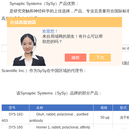
Synaptic Systems（SySy）
产品优势：
是研究突触和神经科学的上佳选择，产品、专业且质量符合国际标准ISO
高分文章和杂志引用。
欢迎您！
产品结果图：
来自局域网的朋友！有什么可以帮
助您的吗？
cat# 141- 004 Bassoon
cat# 131- 006 VGAT cytoplasmic 
作为SySy在中国的区域总代理，科技有限公司将为中国客户提供面的S
Scientific Inc.）作为SySy在中国区域的代理书：
该
Synaptic Systems（SySy）
品牌的部分产品：
货号
名称
规格
形式
SYS-182-
GluA , rabbit, polyclonal，purified
50 µg
冻干
403
antibody
SYS-160
Homer 1, rabbit, polyclonal, affinity