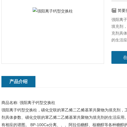
简要
强阳离
填充剂
充剂具
的生活应
糖醇有相
醇等各种糖
碳水化合
脂，符合U
.8*30
产品介绍
商品名称:
强阳离子钙型交换柱
强阳离子钙型交换柱，磺化交联的苯乙烯二乙烯基苯共聚物为填充剂，
剂具体参数、磺化交联的苯乙烯二乙烯基苯共聚物为填充剂的生活应用。 糖
有相应的谱图。 BP-100Ca分离、、、阿拉伯糖醇、核糖醇等各种糖醇的阳离