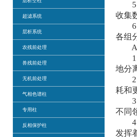
层析空柱
5.
收集
超滤系统
6.
层析系统
各组
AC
农残前处理
1.
兽残前处理
地分
2.
无机前处理
耗和
气相色谱柱
3.
专用柱
不同
4.
反相保护柱
发挥