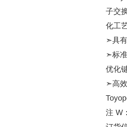
子交
化工
➣具
➣标准
优化
➣高效
Toyo
注 W
订货