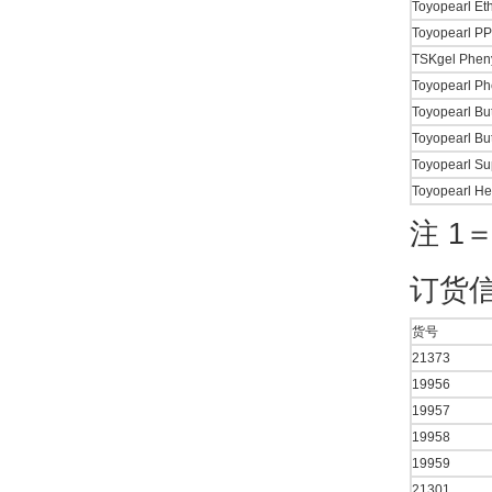
Toyopearl Et
Toyopearl P
TSKgel Phen
Toyopearl Ph
Toyopearl Bu
Toyopearl Bu
Toyopearl Su
Toyopearl He
注 1
订货
货号
21373
19956
19957
19958
19959
21301