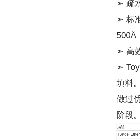
➣ 
➣ 标
500Å
➣ 高
➣ T
填料。
做过
阶段
描述
TSKgel Ethe