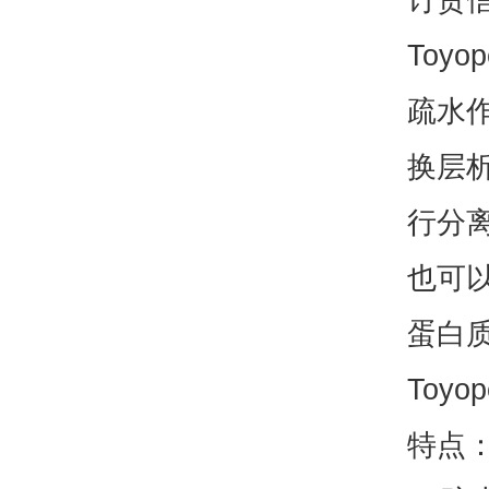
Toyo
疏水
换层
行分
也可
蛋白质
Toyo
特点