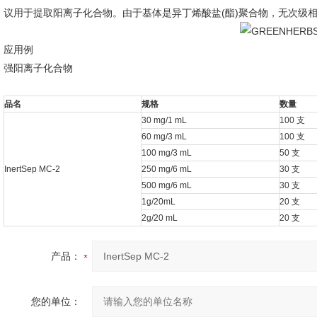
议用于提取阳离子化合物。由于基体是异丁烯酸盐(酯)聚合物，无次级
应用例
强阳离子化合物
品名
规格
数量
30 mg/1 mL
100 支
60 mg/3 mL
100 支
100 mg/3 mL
50 支
InertSep MC-2
250 mg/6 mL
30 支
500 mg/6 mL
30 支
1g/20mL
20 支
2g/20 mL
20 支
产品：
您的单位：