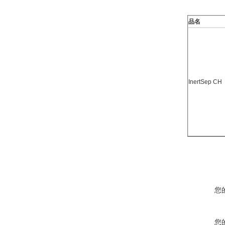
品名
InertSep CH
您
您