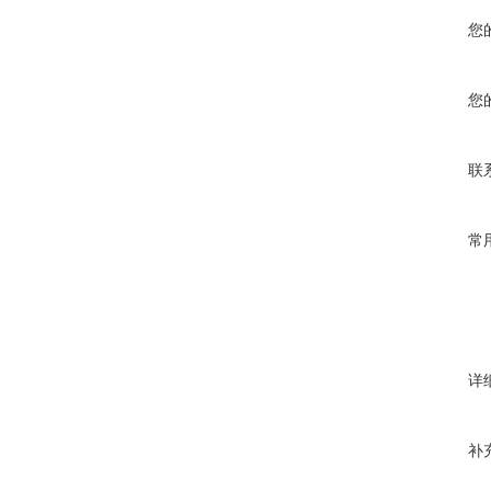
您
您
联
常
详
补