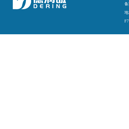
备
地
F