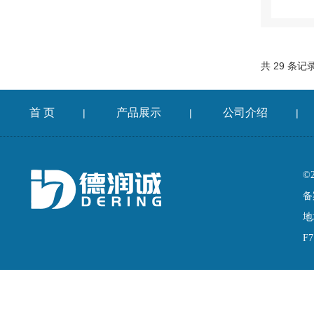
共 29 条记
首 页
产品展示
公司介绍
|
|
|
©
备
地
F