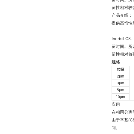
留性相对较
产品介绍：
提供高惰性
Inertsi
留时间。所以，
留性相对较
规格
粒径
2μm
3μm
5μm
10μm
应用：
在相同分离
由于辛基(C
间。