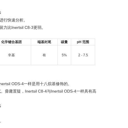
样品进行快速分析。
保留力比Inertsil C8-3更弱。
化学键合基团
端基封尾
碳量
pH 范围
辛基
有
5%
2 - 7.5
ertsil ODS-4一样是用十八烷基修饰的。
毋庸置疑，Inertsil C8-4与Inertsil ODS-4一样具有高
性。