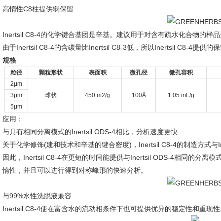
高惰性C8柱提供弱保留
Inertsil C8-4的化学键合基团是辛基。建议用于对含有疏水化合物的
由于Inertsil C8-4的含碳量比Inertsil C8-3低，所以Inertsil C8-4提供的
规格
粒径
颗粒形状
表面积
微孔径
微孔容积
2μm
3μm
球状
450 m2/g
100Å
1.05 mL/g
5μm
应用：
与具有相同分离模式的Inertsil ODS-4相比，分析速度更快
关于化学修饰(建和技术和辛基的键合密度)，Inertsil C8-4的制造方式与In
因此，Inertsil C8-4在更短的时间能提供与Inertsil ODS-4相同的分离模式。
惰性，并且可以进行得到对称峰形的快速分析。
与99%水性洗脱液兼容
Inertsil C8-4使在富含水的流动相条件下也可提供优异的稳定性和重现