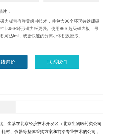
描述：
qua 磁力板带有弹黄缓冲技术，并包含96个环形钕铁硼磁
性比96R环形磁力板更强。使用96S 超级磁力板，最
积可达lml，或更快速的分离小体积反应液。
在线询价
联系我们
优。坐落在北京经济技术开发区（北京生物医药类公司
、耗材、仪器等整体采购方案和前沿专业技术的公司，