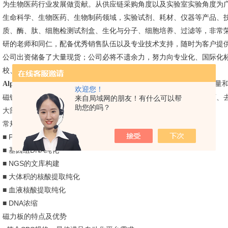
为生物医药行业发展做贡献。从供应链采购角度以及实验室实验角度为
生命科学、生物医药、生物制药领域，实验试剂、耗材、仪器等产品、
质、酶、肽、细胞检测试剂盒、生化与分子、细胞培养、过滤等，非常
研的老师和同仁，配备优秀销售队伍以及专业技术支持，随时为客户提
公司出资储备了大量现货；公司必将不遗余力，努力向专业化、国际化
校、企事业单位客户提供多项专业的一站式服务，享有品牌声誉。
可提供一系列24-、96-和384-孔磁力板，可依据样品量
Alpaqua
磁力板
欢迎您！
磁铁，拥有不同磁力强度和弹簧缓冲技术，可、进行磁珠的吸附，可、去
来自局域网的朋友！有什么可以帮
助您的吗？
大部分液体处理器兼容。
常规应用
■ PCR和测序样本纯化
■ 基因组DNA纯化
■ NGS的文库构建
■ 大体积的核酸提取纯化
■ 血液核酸提取纯化
■ DNA浓缩
磁力板的特点及优势