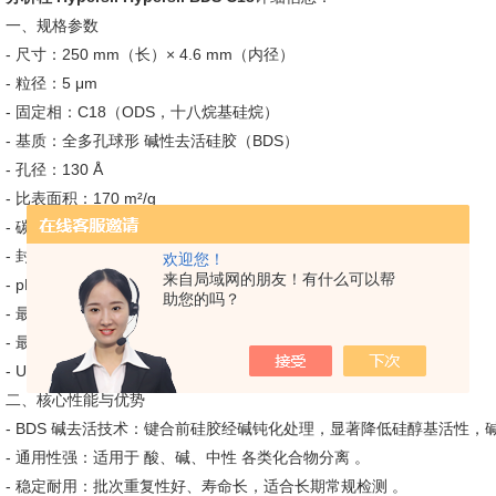
一、规格参数
- 尺寸：250 mm（长）× 4.6 mm（内径）
- 粒径：5 μm
- 固定相：C18（ODS，十八烷基硅烷）
- 基质：全多孔球形 碱性去活硅胶（BDS）
- 孔径：130 Å
- 比表面积：170 m²/g
- 碳载量：11%
- 封端：是（双重封端）
欢迎您！
来自局域网的朋友！有什么可以帮
- pH 范围：2.0–9.0（宽 pH 稳定）
助您的吗？
- 最大耐压：5800 psi（400 bar）
- 最高温度：60°C
- USP 分类：L1
二、核心性能与优势
- BDS 碱去活技术：键合前硅胶经碱钝化处理，显著降低硅醇基活性
- 通用性强：适用于 酸、碱、中性 各类化合物分离 。
- 稳定耐用：批次重复性好、寿命长，适合长期常规检测 。