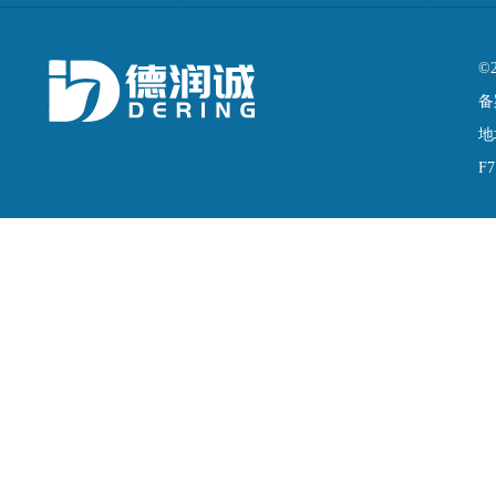
©
备
地
F