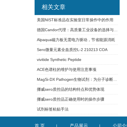
相关文章
美国NIST标准品在实验室日常操作中的作用
德国Candor代理：高质量工业设备的选择与合作
Alpaqua磁力板无需电力驱动，节省能源消耗
Sero微量元素全血质控L-2 210213 COA
vivitide Synthetic Peptide
ACE色谱柱的维护与使用注意事项
MagSi-DX Pathogen生物试剂：为分子诊断实验室提供稳定可靠的检测支持
挪威sero质控品的结构特点和优势体现
挪威sero质控品正确使用时的操作步骤
试剂标签粘贴手法
首 页
产品展示
公司介
|
|