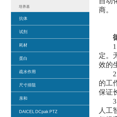
自动
培养基
商。
抗体
试剂
1.
耗材
定。
蛋白
效的
疏水作用
2.
的工
尺寸排阻
保证
亲和
3.
人工
DAICEL DCpak PTZ