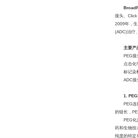
Broad
接头、Cli
2009年
(ADC)治
主要产
PEG接
点击化
标记染
ADC接
1.
PE
PEG
的链长，P
PEG
药和生物技术
纯度的特定