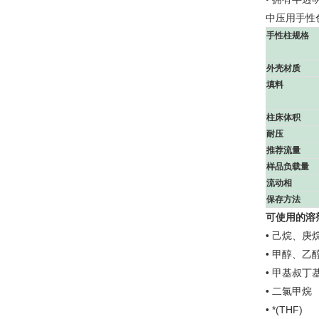
中压用手性
手性柱规格
外壳材质
填料
柱床体积
耐压
推荐流量
样品负载量
流动相
保存方法
可使用的溶
• 己烷、庚
• 甲醇、
• 甲基叔丁基
• 二氯甲烷
• *(THF)