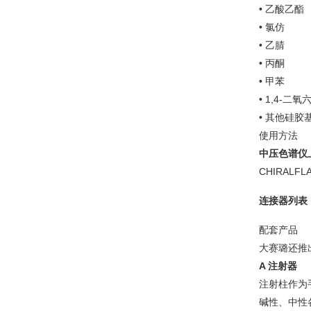
• 乙酸乙酯
• 氯仿
• 乙腈
• 丙酮
• 甲苯
• 1,4-二氧六
• 其他硅胶
使用方法
中压色谱仪
CHIRAL
连接器列表
配套产品
大赛璐还推
A 注射器
注射柱作为
碱性、中性