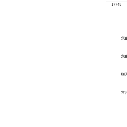
17745
您
您
联
常