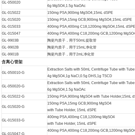
GL-050020
6g MgSO4,1.5g NaOAc
GL-015022
150mg PSA,900mg MgSO4,15mL dSPE
GL-015020
150mg PSA,15mg GCB,900mg MgSO4,15mL dSPE
GL-015033
400mg PSA,400mg C18,1200mg MgSO4,15mL dSP
GL-015047
400mg PSA,400mg C18,200mg GCB,1200mg MgSO
GL-9903B
陶瓷均质子，用于50mL提取管
GL-9902B
陶瓷均质子，用于15mL净化管
GL-9901B
陶瓷均质子，用于2mL净化管
含离心管架
Extraction Salts with 50mL Centrifuge Tube with Tube
GL-050010-G
4g MgSO4,1g NaCl,0.5g DHS,1g TSCD
Extraction Salts with 50mL Centrifuge Tube with Tube
GL-050020-G
6g MgSO4,1.5g NaOAc
GL-015022-G
150mg PSA,900mg MgSO4 with Tube Holder,15mL 
150mg PSA,15mg GCB,900mg MgSO4
GL-015020-G
with Tube Holder, 15mL dSPE
400mg PSA,400mg C18,1200mg MgSO4
GL-015033-G
with Tube Holder, 15mL dSPE
400mg PSA,400mg C18,200mg GCB,1200mg MgSO
GL-015047-G