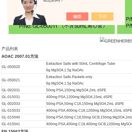
助您的吗？
产品列表
AOAC 2007.01方法
Extraction Salts with 50mL Centrifuge Tube
GL-050020
6g MgSO4,1.5g NaOAc
Extraction Salts Packets only
GL-050021
6g MgSO4,1.5g NaOAc
GL-002031
50mg PSA,150mg MgSO4,2mL dSPE
GL-015031
400mg PSA,1200mg MgSO4,15mL dSPE
GL-002033
50mg PSA,50mg C18,150mg MgSO4,2mL dSPE
GL-015033
400mg PSA,400mg C18,1200mg MgSO4,15mL dSP
GL-015040
50mg PSA,50mg C18,50mg GCB,150mg MgSO4,2m
GL-015041
400mg PSA,400mg C18,400mg GCB,1200mg MgSO
EN 15662方法