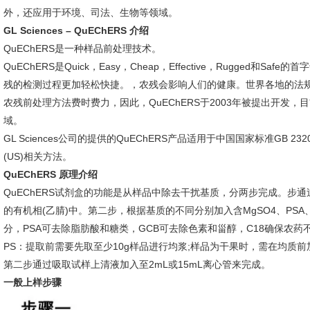
外，还应用于环境、司法、生物等领域。
GL Sciences – QuEChERS 介绍
QuEChERS是一种样品前处理技术。
QuEChERS是Quick，Easy，Cheap，Effective，Rugged
残的检测过程更加轻松快捷。，农残会影响人们的健康。世界各地的法
农残前处理方法费时费力，因此，QuEChERS于2003年被提出开发
域。
GL Sciences公司的提供的QuEChERS产品适用于中国国家标准GB 23200.
(US)相关方法。
QuEChERS 原理介绍
QuEChERS试剂盒的功能是从样品中除去干扰基质，分两步完成。步通
的有机相(乙腈)中。第二步，根据基质的不同分别加入含MgSO4、PSA
分，PSA可去除脂肪酸和糖类，GCB可去除色素和甾醇，C18确保农药
PS：提取前需要先取至少10g样品进行均浆;样品为干果时，需在均质前
第二步通过吸取试样上清液加入至2mL或15mL离心管来完成。
一般上样步骤