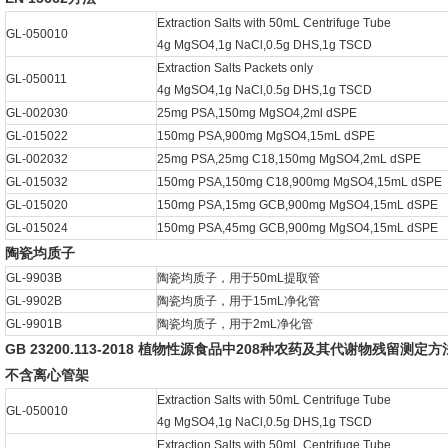
Extraction Salts with 50mL Centrifuge Tube
GL-050010
4g MgSO4,1g NaCl,0.5g DHS,1g TSCD
Extraction Salts Packets only
GL-050011
4g MgSO4,1g NaCl,0.5g DHS,1g TSCD
GL-002030
25mg PSA,150mg MgSO4,2ml dSPE
GL-015022
150mg PSA,900mg MgSO4,15mL dSPE
GL-002032
25mg PSA,25mg C18,150mg MgSO4,2mL dSPE
GL-015032
150mg PSA,150mg C18,900mg MgSO4,15mL dSPE
GL-015020
150mg PSA,15mg GCB,900mg MgSO4,15mL dSPE
GL-015024
150mg PSA,45mg GCB,900mg MgSO4,15mL dSPE
陶瓷均质子
GL-9903B
陶瓷均质子，用于50mL提取管
GL-9902B
陶瓷均质子，用于15mL净化管
GL-9901B
陶瓷均质子，用于2mL净化管
GB 23200.113-2018 植物性源食品中208种农药及其代谢物残留测定方
不含离心管架
Extraction Salts with 50mL Centrifuge Tube
GL-050010
4g MgSO4,1g NaCl,0.5g DHS,1g TSCD
Extraction Salts with 50mL Centrifuge Tube