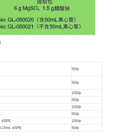
50/p
50/p
100/p
50/p
100/p
E
50/p
L dSPE
100/p
4,15mL dSPE
50/p