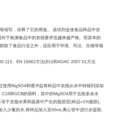
和Safe的首字母缩写，诠释了它的用途。 该试剂盒使食品样品中农
规对于检测食品中的农残要求也越来越严格。而原本的
，目前除了食品行业之外，还应用于环境、司法、生物等领
113、EN 15662方法(EU)和AOAC 2007.01方法
过使用MgSO4和缓冲盐将样品中农残从水中转移到添加
、C18和GCB的填料，其中的MgSO4用于去除多余水
不溶于含脂水果和蔬菜中产生的脂质层(样品>1%脂肪)。
加入少量的水;将样品加入至50mL离心管中进行步提取;