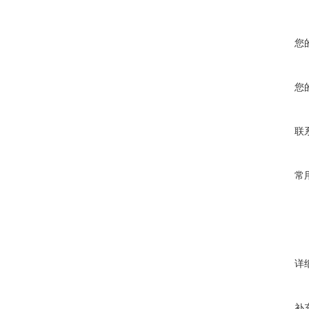
您
您
联
常
详
补