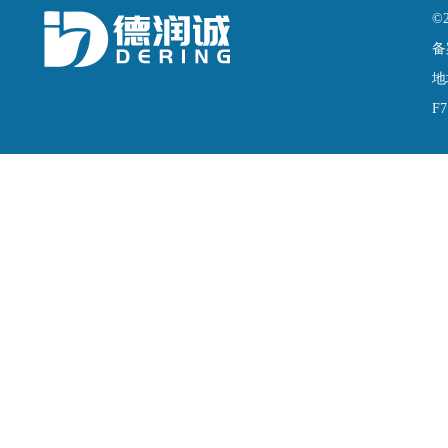
©
备
地
F