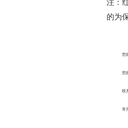
注：红
的为保
您
您
联
常