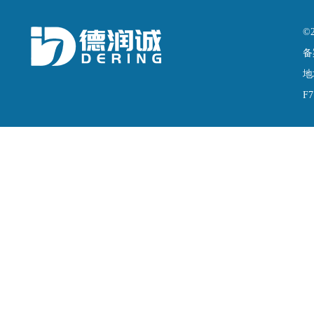
©
备
地
F