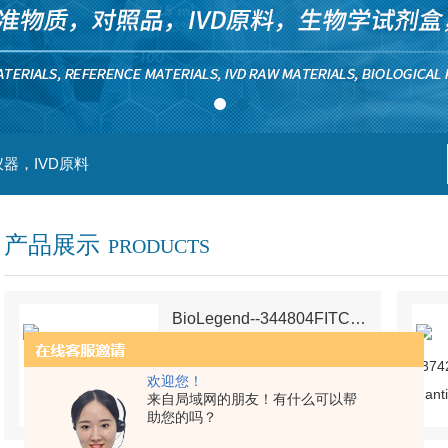
器，IVD原料
产品展示
PRODUCTS
BioLegend--344804FITC anti-human CD3
型号：
BioLegend--344804
厂商性质：
代理商
欢迎您！
来自局域网的朋友！有什么可以帮
查看详情
助您的吗？