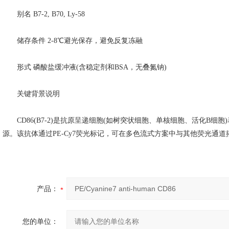
别名 B7-2, B70, Ly-58
储存条件 2-8℃避光保存，避免反复冻融
形式 磷酸盐缓冲液(含稳定剂和BSA，无叠氮钠)
关键背景说明
CD86(B7-2)是抗原呈递细胞(如树突状细胞、单核细胞、活化B细
源。该抗体通过PE-Cy7荧光标记，可在多色流式方案中与其他荧光通
产品：
您的单位：