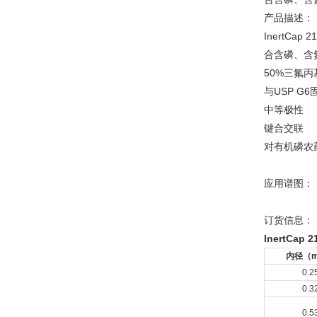
产品描述：
InertC
合含磷、含
50%三氟丙
与USP G
中等极性
键合交联
对有机磷农
应用谱图：
订货信息：
InertCap 2
内径（
0.2
0.3
0.5