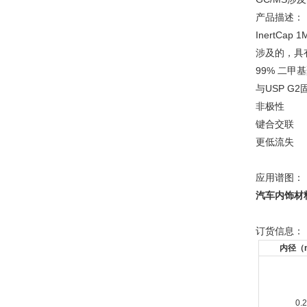
产品描述：
InertC
涉及的，具
99% 二甲
与USP G
非极性
键合交联
更低流失
应用谱图：
汽车内饰材
订货信息：
内径（
0.