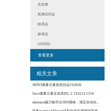
化合物
检测试剂盒
校准品
标准品
IVD试剂
查看更多
相关文章
SERO微量元素尿质控品210605
Sero微量元素全血质控L-2 210213 COA
alpaqua磁力板符合SBS规格，满足自动化平台需求
瑞典mabtechElispot试剂盒的应用领域及操作过程介绍