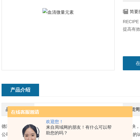
简要
RECI
提高有
产品介绍
品牌
Recipe
供货周
欢迎您！
德润诚（北京）生物科技有限公司代理
Recipe
血清微量元素
，到货快，
来自局域网的朋友！有什么可以帮
助您的吗？
公司聚集地之一），是一家为生命科学、生物医药创新研究提供优良的