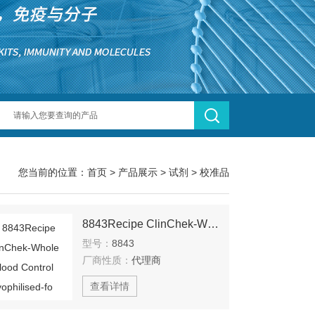
您当前的位置：
首页
>
产品展示
>
试剂
>
校准品
8843Recipe ClinChek-Whole Blood Control lyophilised-fo
型号：
8843
厂商性质：
代理商
查看详情