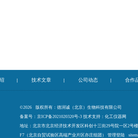
绍
技术文章
公司动态
合作
|
|
|
©2026 版权所有：德润诚（北京）生物科技有限公司
备案号：京ICP备2021020320号-3
技术支持：
化工仪器网
地址：北京市北京经济技术开发区科创十三街29号院一区2号楼13
F7（北京自贸试验区高端产业片区亦庄组团）
管理登陆
site