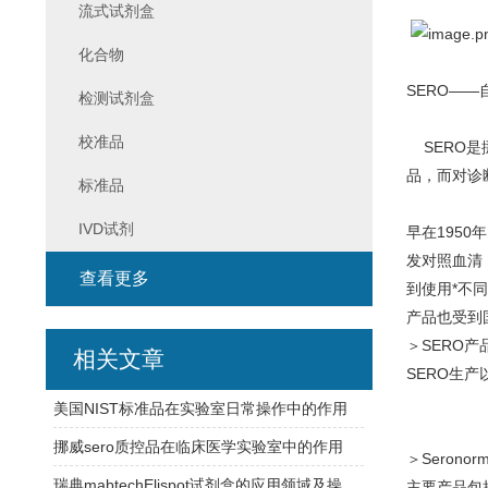
流式试剂盒
化合物
SERO——
检测试剂盒
校准品
SERO
是
品，而对诊
标准品
IVD试剂
早在
1950
年
发对照血清
查看更多
到使用*不
产品也受到
＞
SERO产
相关文章
SERO生产
美国NIST标准品在实验室日常操作中的作用
挪威sero质控品在临床医学实验室中的作用
＞
Seronor
瑞典mabtechElispot试剂盒的应用领域及操作过程介绍
主要产品包