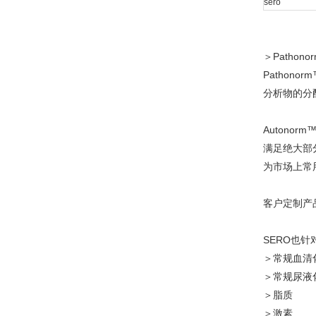
sero
＞
Pathono
Pathonor
分析物的分
Autonorm
满足绝大部
为市场上常
客户定制产
SERO
也针
＞常规血清
＞常规尿液
＞脂质
＞激素