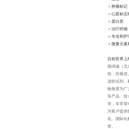
＞肿瘤标记
＞心脏标志
＞蛋白质
＞治疗药物
＞专业和护
＞微量元素
目前世界上
德润诚（北
快，价格优
进的试剂、
验角度为广
等产品、技
等，非常荣
为客户提供
化、国际化
誉
。