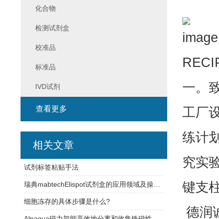
化合物
检测试剂盒
校准品
RECI
标准品
一。
IVD试剂
查看更多
工厂
练计
相关文章
究实
试剂标签粘贴手法
键支
瑞典mabtechElispot试剂盒的应用领域及操作过程介绍
细胞冻存的具体步骤是什么?
德润
Alpaqua磁力架能高效地分离和收集铁磁性颗粒或材料