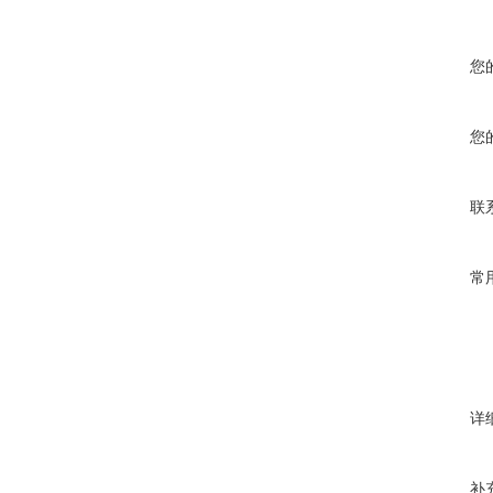
您
您
联
常
详
补