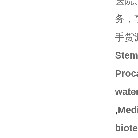
医院
务，
手货
Stemc
Proc
wate
,
Medi
biote