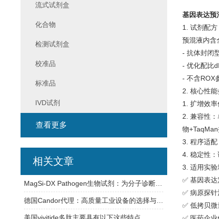
流式试剂盒
基因表达预
化合物
1. 试剂配
预混液内含
检测试剂盒
- 抗体封闭
校准品
- 优化配
- 不含R
标准品
2. 核心性
IVD试剂
1. 扩增效
2. 兼容性：
查看更多
物+TaqM
3. 程序适
4. 稳定
相关文章
3. 适用实
✅ 基因表达
MagSi-DX Pathogen生物试剂：为分子诊断实验室提供稳定可靠的检测支持
✅ 病原探
德国Candor代理：高质量工业设备的选择与合作
✅ 低拷贝
美国vivitide多肽主要具有以下这些特点
✅ 医药企