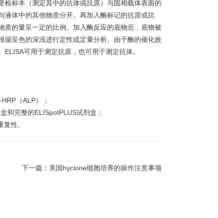
受检标本（测定其中的抗体或抗原）与固相载体表面的
与液体中的其他物质分开。再加入酶标记的抗原或抗
物质的量呈一定的比例。加入酶反应的底物后，底物被
根据呈色的深浅进行定性或定量分析。由于酶的催化效
ELISA可用于测定抗原，也可用于测定抗体。
HRP（ALP）；
和完整的ELISpotPLUS试剂盒；
重复性。
下一篇：
美国hyclone细胞培养的操作注意事项