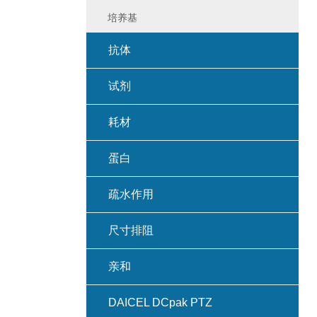
培养基
抗体
试剂
耗材
蛋白
疏水作用
尺寸排阻
亲和
DAICEL DCpak PTZ