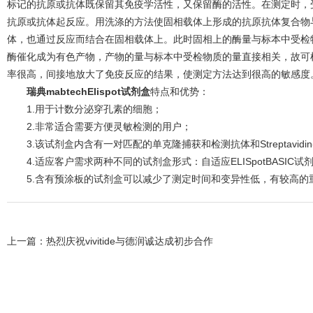
标记的抗原或抗体既保留其免疫学活性，又保留酶的活性。在测定时，
抗原或抗体起反应。用洗涤的方法使固相载体上形成的抗原抗体复合物
体，也通过反应而结合在固相载体上。此时固相上的酶量与标本中受检
酶催化成为有色产物，产物的量与标本中受检物质的量直接相关，故可
率很高，间接地放大了免疫反应的结果，使测定方法达到很高的敏感度。
瑞典mabtechElispot试剂盒
特点和优势：
1.用于计数分泌穿孔素的细胞；
2.非常适合需要方便灵敏检测的用户；
3.该试剂盒内含有一对匹配的单克隆捕获和检测抗体和Streptavidin-
4.适应客户需求两种不同的试剂盒形式：自适应ELISpotBASIC试剂盒
5.含有预涂板的试剂盒可以减少了测定时间和变异性低，有较高的
上一篇：
热烈庆祝vivitide与德润诚达成初步合作