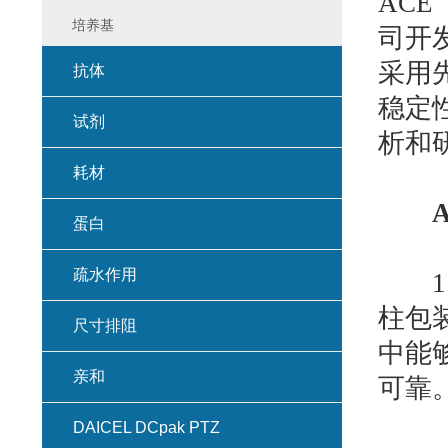
ACE（
培养基
司开
采用
抗体
稳定
试剂
析和
耗材
蛋白
疏水作用
1.
柱包
尺寸排阻
中能
亲和
可靠
DAICEL DCpak PTZ