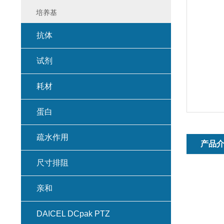
培养基
抗体
试剂
耗材
蛋白
疏水作用
产品
尺寸排阻
亲和
DAICEL DCpak PTZ